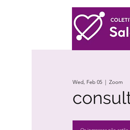
Log In
Wed, Feb 05
  |  
Zoom
consul
Os ingressos não estão