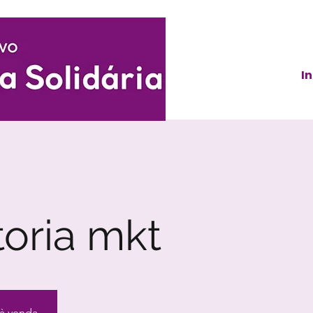
In
toria mkt
 à venda