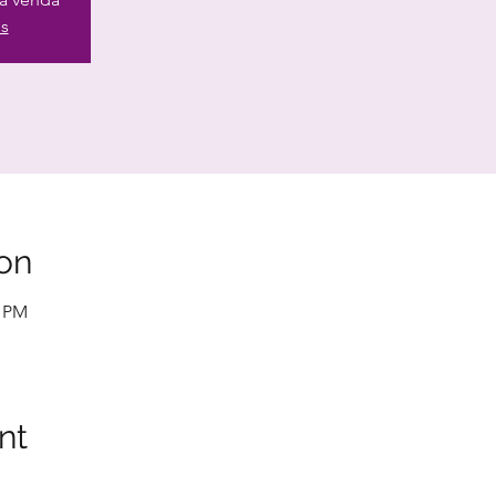
os
on
6 PM
nt