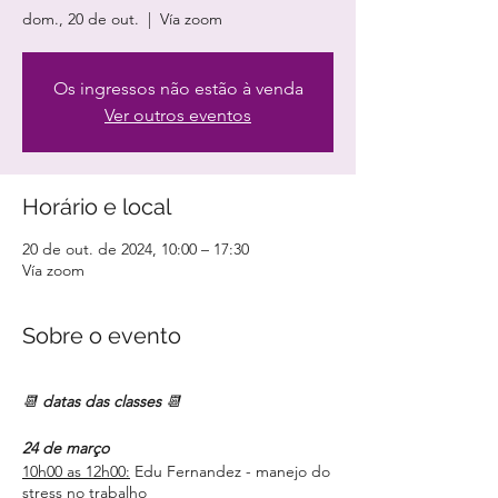
dom., 20 de out.
  |  
Vía zoom
Os ingressos não estão à venda
Ver outros eventos
Horário e local
20 de out. de 2024, 10:00 – 17:30
Vía zoom
Sobre o evento
📆
datas das classes
📆
24 de março
10h00 as 12h00:
Edu Fernandez - manejo do
stress no trabalho