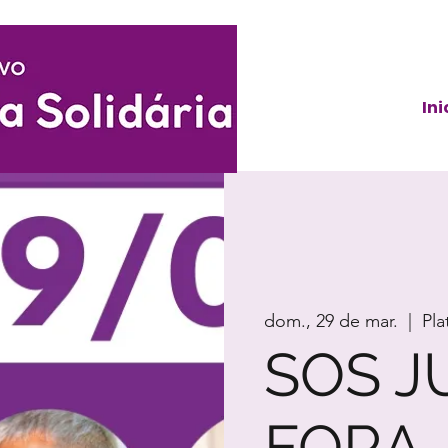
Ini
dom., 29 de mar.
  |  
Pl
SOS J
FORA