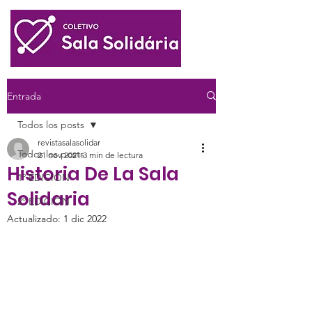
Entrada
Todos los posts
revistasalasolidar
Todos los posts
21 nov 2021
3 min de lectura
Historia De La Sala
1º EDICIÓN
Solidaria
2º EDICIÓN
Actualizado:
1 dic 2022